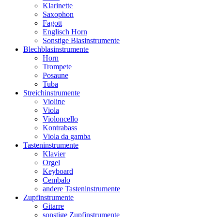
Klarinette
Saxophon
Fagott
Englisch Horn
Sonstige Blasinstrumente
Blechblasinstrumente
Horn
Trompete
Posaune
Tuba
Streichinstrumente
Violine
Viola
Violoncello
Kontrabass
Viola da gamba
Tasteninstrumente
Klavier
Orgel
Keyboard
Cembalo
andere Tasteninstrumente
Zupfinstrumente
Gitarre
sonstige Zupfinstrumente