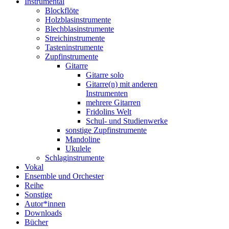
Instrumental
Blockflöte
Holzblasinstrumente
Blechblasinstrumente
Streichinstrumente
Tasteninstrumente
Zupfinstrumente
Gitarre
Gitarre solo
Gitarre(n) mit anderen
Instrumenten
mehrere Gitarren
Fridolins Welt
Schul- und Studienwerke
sonstige Zupfinstrumente
Mandoline
Ukulele
Schlaginstrumente
Vokal
Ensemble und Orchester
Reihe
Sonstige
Autor*innen
Downloads
Bücher