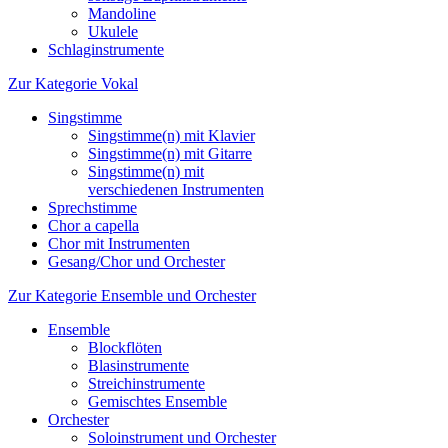
Mandoline
Ukulele
Schlaginstrumente
Zur Kategorie Vokal
Singstimme
Singstimme(n) mit Klavier
Singstimme(n) mit Gitarre
Singstimme(n) mit
verschiedenen Instrumenten
Sprechstimme
Chor a capella
Chor mit Instrumenten
Gesang/Chor und Orchester
Zur Kategorie Ensemble und Orchester
Ensemble
Blockflöten
Blasinstrumente
Streichinstrumente
Gemischtes Ensemble
Orchester
Soloinstrument und Orchester