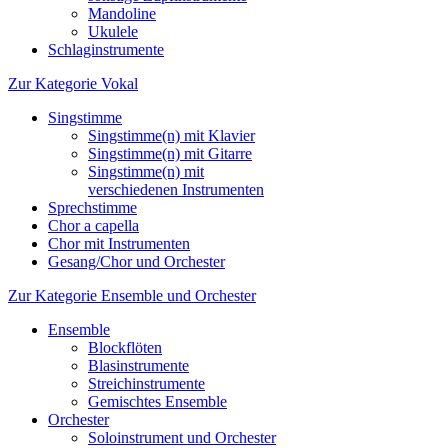
Mandoline
Ukulele
Schlaginstrumente
Zur Kategorie Vokal
Singstimme
Singstimme(n) mit Klavier
Singstimme(n) mit Gitarre
Singstimme(n) mit
verschiedenen Instrumenten
Sprechstimme
Chor a capella
Chor mit Instrumenten
Gesang/Chor und Orchester
Zur Kategorie Ensemble und Orchester
Ensemble
Blockflöten
Blasinstrumente
Streichinstrumente
Gemischtes Ensemble
Orchester
Soloinstrument und Orchester