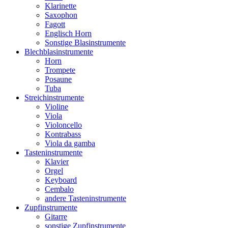
Klarinette
Saxophon
Fagott
Englisch Horn
Sonstige Blasinstrumente
Blechblasinstrumente
Horn
Trompete
Posaune
Tuba
Streichinstrumente
Violine
Viola
Violoncello
Kontrabass
Viola da gamba
Tasteninstrumente
Klavier
Orgel
Keyboard
Cembalo
andere Tasteninstrumente
Zupfinstrumente
Gitarre
sonstige Zupfinstrumente