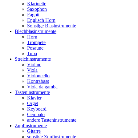
Klarinette
Saxophon
Fagott
Englisch Horn
Sonstige Blasinstrumente
Blechblasinstrumente
Horn
Trompete
Posaune
Tuba
Streichinstrumente
Violine
Viola
Violoncello
Kontrabass
Viola da gamba
Tasteninstrumente
Klavier
Orgel
Keyboard
Cembalo
andere Tasteninstrumente
Zupfinstrumente
Gitarre
sonstige Zupfinstrumente