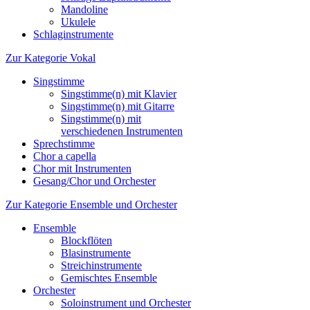
Mandoline
Ukulele
Schlaginstrumente
Zur Kategorie Vokal
Singstimme
Singstimme(n) mit Klavier
Singstimme(n) mit Gitarre
Singstimme(n) mit
verschiedenen Instrumenten
Sprechstimme
Chor a capella
Chor mit Instrumenten
Gesang/Chor und Orchester
Zur Kategorie Ensemble und Orchester
Ensemble
Blockflöten
Blasinstrumente
Streichinstrumente
Gemischtes Ensemble
Orchester
Soloinstrument und Orchester