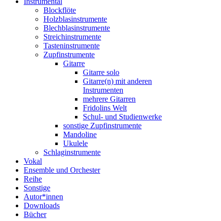
Instrumental
Blockflöte
Holzblasinstrumente
Blechblasinstrumente
Streichinstrumente
Tasteninstrumente
Zupfinstrumente
Gitarre
Gitarre solo
Gitarre(n) mit anderen
Instrumenten
mehrere Gitarren
Fridolins Welt
Schul- und Studienwerke
sonstige Zupfinstrumente
Mandoline
Ukulele
Schlaginstrumente
Vokal
Ensemble und Orchester
Reihe
Sonstige
Autor*innen
Downloads
Bücher