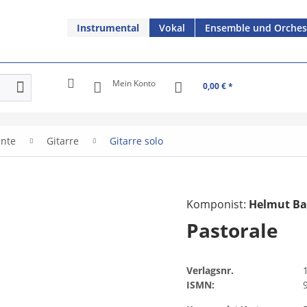
Instrumental
Vokal
Ensemble und Orches
Mein Konto
0,00 € *
ente
Gitarre
Gitarre solo
Komponist:
Helmut B
Pastorale
Verlagsnr.
ISMN: