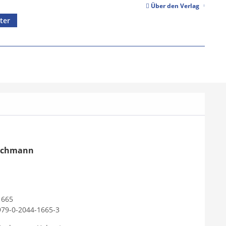
Über den Verlag
ter
achmann
1665
979-0-2044-1665-3