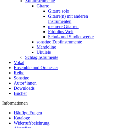
Zupfinstrumente
Gitarre
Gitarre solo
Gitarre(n) mit anderen
Instrumenten
mehrere Gitarren
Fridolins Welt
Schul- und Studienwerke
sonstige Zupfinstrumente
Mandoline
Ukulele
Schlaginstrumente
Vokal
Ensemble und Orchester
Reihe
Sonstige
Autor*innen
Downloads
Bücher
Informationen
Häufige Fragen
Kataloge
Widerrufsbelehrung