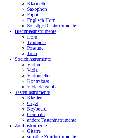
Klarinette
Saxophon
Fagott
Englisch Horn
Sonstige Blasinstrumente
Blechblasinstrumente
Horn
Trompete
Posaune
Tuba
Streichinstrumente
Violine
Viola
Violoncello
Kontrabass
Viola da gamba
Tasteninstrumente
Klavier
Orgel
Keyboard
Cembalo
andere Tasteninstrumente
Zupfinstrumente
Gitarre
sonstige Zupfinstrumente