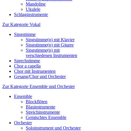
Mandoline
Ukulele
Schlaginstrumente
Zur Kategorie Vokal
Singstimme
Singstimme(n) mit Klavier
Singstimme(n) mit Gitarre
Singstimme(n) mit
verschiedenen Instrumenten
Sprechstimme
Chor a capella
Chor mit Instrumenten
Gesang/Chor und Orchester
Zur Kategorie Ensemble und Orchester
Ensemble
Blockflöten
Blasinstrumente
Streichinstrumente
Gemischtes Ensemble
Orchester
Soloinstrument und Orchester