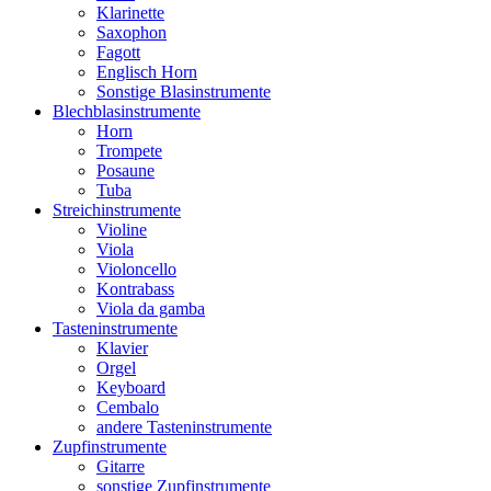
Klarinette
Saxophon
Fagott
Englisch Horn
Sonstige Blasinstrumente
Blechblasinstrumente
Horn
Trompete
Posaune
Tuba
Streichinstrumente
Violine
Viola
Violoncello
Kontrabass
Viola da gamba
Tasteninstrumente
Klavier
Orgel
Keyboard
Cembalo
andere Tasteninstrumente
Zupfinstrumente
Gitarre
sonstige Zupfinstrumente