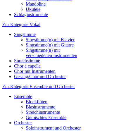
Mandoline
Ukulele
Schlaginstrumente
Zur Kategorie Vokal
Singstimme
Singstimme(n) mit Klavier
Singstimme(n) mit Gitarre
Singstimme(n) mit
verschiedenen Instrumenten
Sprechstimme
Chor a capella
Chor mit Instrumenten
Gesang/Chor und Orchester
Zur Kategorie Ensemble und Orchester
Ensemble
Blockflöten
Blasinstrumente
Streichinstrumente
Gemischtes Ensemble
Orchester
Soloinstrument und Orchester