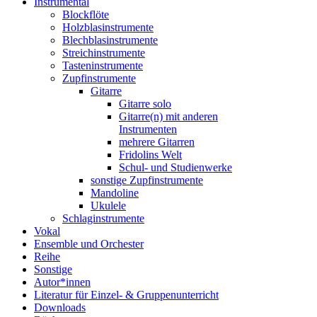
Instrumental
Blockflöte
Holzblasinstrumente
Blechblasinstrumente
Streichinstrumente
Tasteninstrumente
Zupfinstrumente
Gitarre
Gitarre solo
Gitarre(n) mit anderen
Instrumenten
mehrere Gitarren
Fridolins Welt
Schul- und Studienwerke
sonstige Zupfinstrumente
Mandoline
Ukulele
Schlaginstrumente
Vokal
Ensemble und Orchester
Reihe
Sonstige
Autor*innen
Literatur für Einzel- & Gruppenunterricht
Downloads