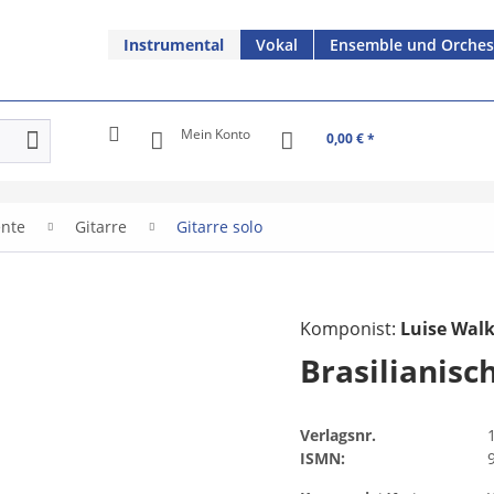
Instrumental
Vokal
Ensemble und Orches
Mein Konto
0,00 € *
ente
Gitarre
Gitarre solo
Komponist:
Luise Wal
Brasilianisc
Verlagsnr.
ISMN: