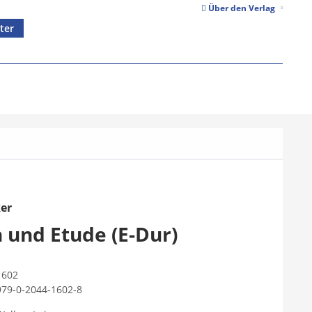
Über den Verlag
ter
ker
h und Etude (E-Dur)
1602
979-0-2044-1602-8