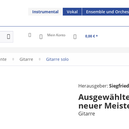
Instrumental
Vokal
Ensemble und Orches
Mein Konto
0,00 € *
ente
Gitarre
Gitarre solo
Herausgeber:
Siegfrie
Ausgewählte 
neuer Meiste
Gitarre