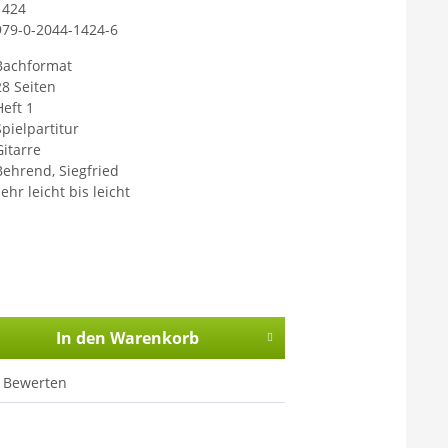
1424
979-0-2044-1424-6
Bachformat
28 Seiten
Heft 1
Spielpartitur
Gitarre
Behrend, Siegfried
ehr leicht bis leicht
In den
Warenkorb
Bewerten