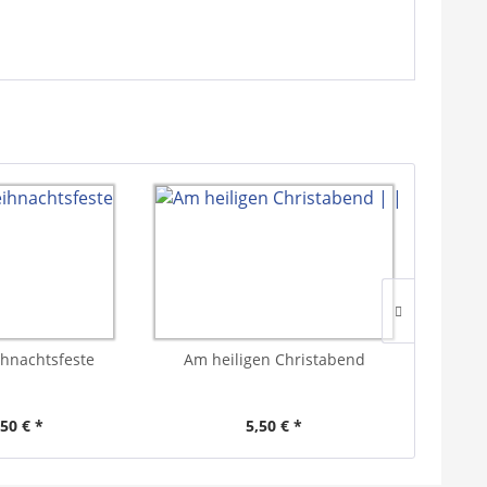
hnachtsfeste
Am heiligen Christabend
Das W
,50 € *
5,50 € *