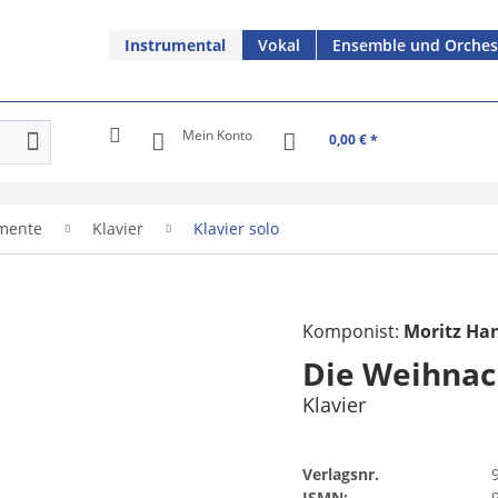
Instrumental
Vokal
Ensemble und Orches
Mein Konto
0,00 € *
umente
Klavier
Klavier solo
Komponist:
Moritz Ha
Die Weihnach
Klavier
Verlagsnr.
ISMN: