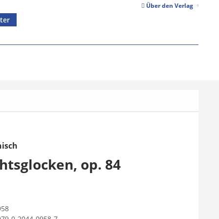
Über den Verlag
ter
nisch
tsglocken, op. 84
958
979-0-2044-0958-7