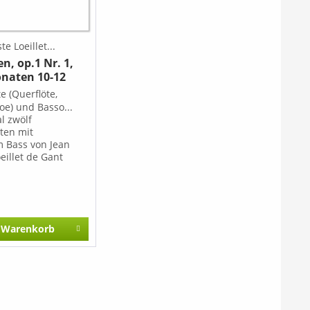
te Loeillet...
n, op.1 Nr. 1,
onaten 10-12
te (Querflöte,
boe) und Basso...
l zwölf
ten mit
m Bass von Jean
eillet de Gant
 ihrer elegant-
und immer gut
n Melodik und der
r sorgfältig
ten Bässe zum
Warenkorb
sten, was das
Jahrhundert auf
biet
acht hat. Heft 1:
3, N 1471 Heft 2:
6, N 1472 Heft 3:
-9, N 1473