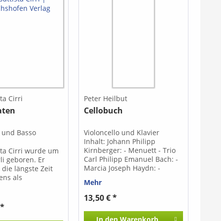
a Cirri
Peter Heilbut
aten
Cellobuch
o und Basso
Violoncello und Klavier
Inhalt: Johann Philipp
Kirnberger: - Menuett - Trio
ta Cirri wurde um
Carl Philipp Emanuel Bach: -
li geboren. Er
Marcia Joseph Haydn: -
 die längste Zeit
Menuett I - Trio - Menuett 2 -
ens als
Mehr
Trio Wolfgang Amadeus
st in England,
Mozart: - Deutscher Tanz -
n aber nach Italien
13,50 € *
Trio Franz Schubert: - Sechs
 er 1808 starb.Die
 *
Ecossaisen Georg Friedrich
en stellen
In den
Warenkorb