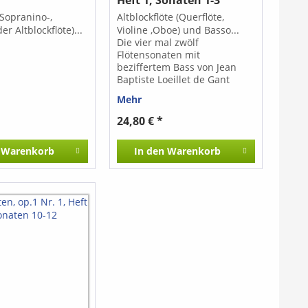
Allegretto - Adagio - Allegro
(Sopranino-,
Altblockflöte (Querflöte,
er Altblockflöte)...
Violine ,Oboe) und Basso...
Die vier mal zwölf
Flötensonaten mit
beziffertem Bass von Jean
Baptiste Loeillet de Gant
gehören in ihrer elegant-
Mehr
flüssigen und immer gut
erfundenen Melodik und der
24,80 € *
Qualität der sorgfältig
gearbeiteten Bässe zum
Warenkorb
In den
Warenkorb
Bedeutendsten, was das
frühe 18. Jahrhundert auf
diesem Gebiet
hervorgebracht hat. Heft 2:
Sonaten 4-6, N 1472 Heft 3:
Sonaten 7-9, N 1473 Heft 4:
Sonaten 9-12, N 1474