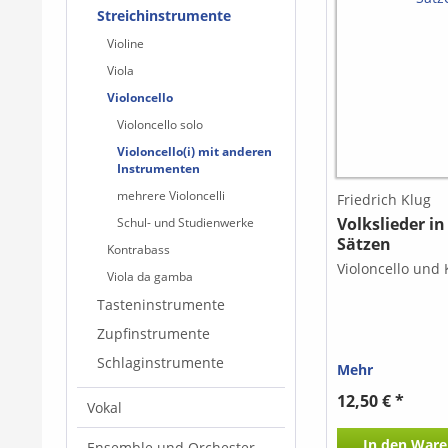
Streichinstrumente
Violine
Viola
Violoncello
Violoncello solo
Violoncello(i) mit anderen
Instrumenten
mehrere Violoncelli
Friedrich Klug
Volkslieder in
Schul- und Studienwerke
Sätzen
Kontrabass
Violoncello und
Viola da gamba
Tasteninstrumente
Zupfinstrumente
Schlaginstrumente
Mehr
12,50 € *
Vokal
In den
Ware
Ensemble und Orchester