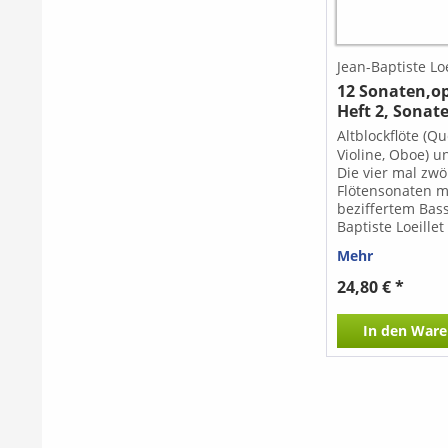
Jean-Baptiste Loei
12 Sonaten,op.
Heft 2, Sonate
Altblockflöte (Qu
Violine, Oboe) u
Die vier mal zwö
Flötensonaten m
beziffertem Bas
Baptiste Loeille
gehören in ihrer
Mehr
flüssigen und i
erfundenen Mel
24,80 € *
Qualität der sorg
gearbeiteten Bä
In den
Ware
Bedeutendsten,
frühe 18. Jahrh
diesem Gebiet
hervorgebracht h
Sonaten 1-3, N 1
Sonaten 7-9, N 
4:Sonaten 9-12,