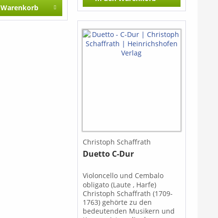
Händel: - Chaconne Georg
 Material für den
Warenkorb
Philipp Telemann: - Fuge und
nterricht bereit.
Presto - Presto
ang überschreitet
rei ersten
Inhalt: Sonate I -
Adagio - Menuetto
 Allegro - Adagio -
 - Menuetto II
- Allegro - Adagio -
ie Stücke sind
ln als pdf-Datei
 Klicken Sie auf das
-Menü unter
bitte auswählen)"
Christoph Schaffrath
Duetto C-Dur
Violoncello und Cembalo
obligato (Laute , Harfe)
Christoph Schaffrath (1709-
1763) gehörte zu den
bedeutenden Musikern und