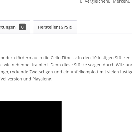
Vergleichen
Merken
rtungen
0
Hersteller (GPSR)
ndern fördern auch die Cello-Fitness: In den 10 lustigen Stücken fü
Lage wie nebenbei trainiert. Denn diese Stücke sorgen durch Witz
ango, rockende Zwetschgen und ein Apfelkomplott mit vielen lustig
 Vollversion und Playalong.