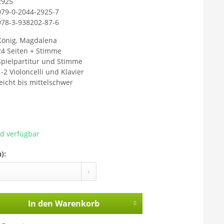
2925
979-0-2044-2925-7
978-3-938202-87-6
König, Magdalena
24 Seiten + Stimme
Spielpartitur und Stimme
1-2 Violoncelli und Klavier
leicht bis mittelschwer
ad verfügbar
):
In den
Warenkorb