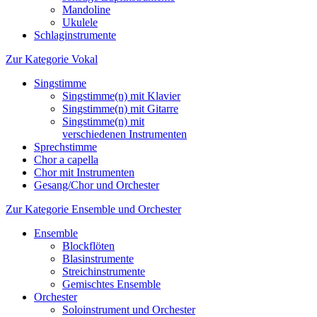
Mandoline
Ukulele
Schlaginstrumente
Zur Kategorie Vokal
Singstimme
Singstimme(n) mit Klavier
Singstimme(n) mit Gitarre
Singstimme(n) mit
verschiedenen Instrumenten
Sprechstimme
Chor a capella
Chor mit Instrumenten
Gesang/Chor und Orchester
Zur Kategorie Ensemble und Orchester
Ensemble
Blockflöten
Blasinstrumente
Streichinstrumente
Gemischtes Ensemble
Orchester
Soloinstrument und Orchester