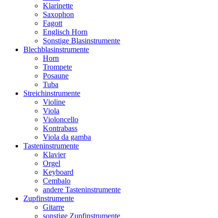
Klarinette
Saxophon
Fagott
Englisch Horn
Sonstige Blasinstrumente
Blechblasinstrumente
Horn
Trompete
Posaune
Tuba
Streichinstrumente
Violine
Viola
Violoncello
Kontrabass
Viola da gamba
Tasteninstrumente
Klavier
Orgel
Keyboard
Cembalo
andere Tasteninstrumente
Zupfinstrumente
Gitarre
sonstige Zupfinstrumente