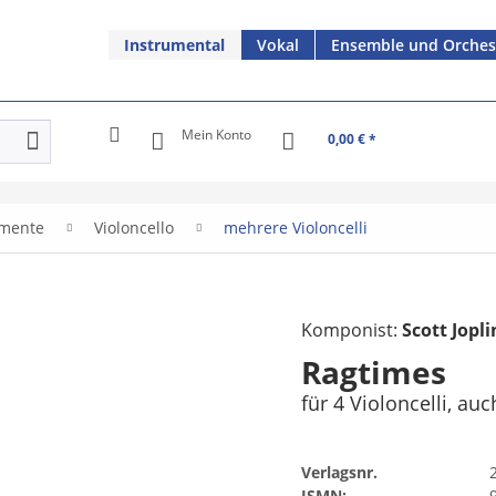
Instrumental
Vokal
Ensemble und Orches
Mein Konto
0,00 € *
umente
Violoncello
mehrere Violoncelli
Komponist:
Scott Jopli
Ragtimes
für 4 Violoncelli, au
Verlagsnr.
ISMN: