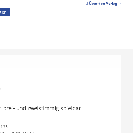
Über den Verlag
ter
n
ch drei- und zweistimmig spielbar
2133
979-0-2044-2133-6