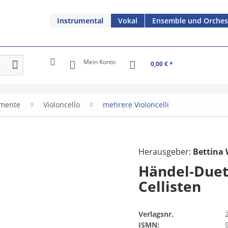
Instrumental
Vokal
Ensemble und Orches
Mein Konto
0,00 € *
umente
Violoncello
mehrere Violoncelli
Herausgeber:
Bettina 
Händel-Duet
Cellisten
Verlagsnr.
ISMN: