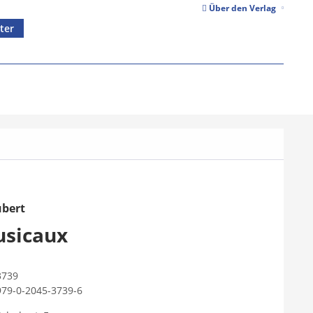
Über den Verlag
ter
ubert
sicaux
3739
979-0-2045-3739-6