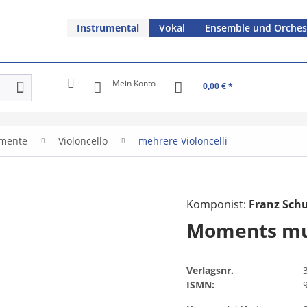
Instrumental
Vokal
Ensemble und Orches
Mein Konto
0,00 € *
umente
Violoncello
mehrere Violoncelli
Komponist:
Franz Sch
Moments mu
Verlagsnr.
ISMN: