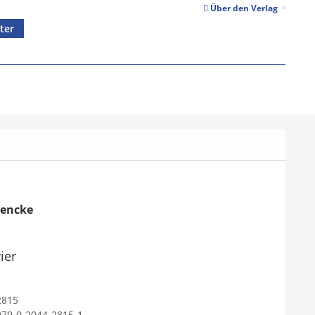
Über den Verlag
ter
iencke
ier
2815
979-0-2044-2815-1