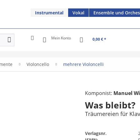
Instrumental
Vokal
Ensemble und Orches
Mein Konto
0,00 € *
umente
Violoncello
mehrere Violoncelli
Komponist:
Manuel W
Was bleibt?
Träumereien für Klav
Verlagsnr.
ISMN: