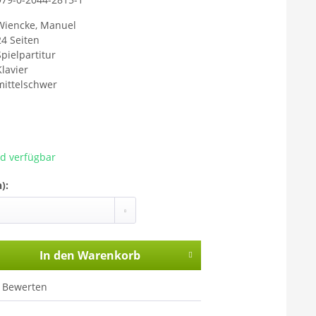
Wiencke, Manuel
24 Seiten
Spielpartitur
Klavier
mittelschwer
ad verfügbar
):
In den
Warenkorb
Bewerten