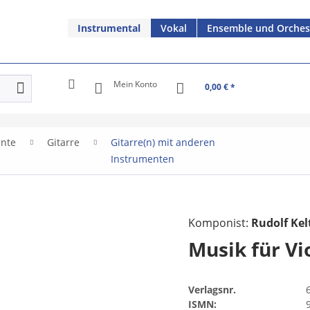
Instrumental
Vokal
Ensemble und Orches
Mein Konto
0,00 € *
ente
Gitarre
Gitarre(n) mit anderen
Instrumenten
Komponist:
Rudolf Kel
Musik für Vi
Verlagsnr.
ISMN: