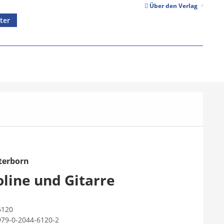
Über den Verlag
ter
terborn
oline und Gitarre
6120
979-0-2044-6120-2