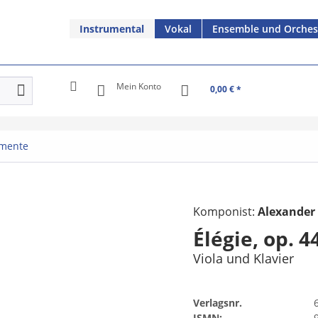
Instrumental
Vokal
Ensemble und Orches
Mein Konto
0,00 € *
umente
Komponist:
Alexander
Élégie, op. 4
Viola und Klavier
Verlagsnr.
ISMN: