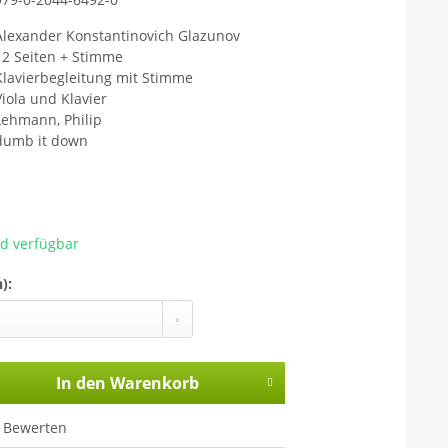
Mit dem Aufr
Sie sich ein
Alexander Konstantinovich Glazunov
übermittelt 
12 Seiten + Stimme
Klavierbegleitung mit Stimme
gelesen habe
Viola und Klavier
Lehmann, Philip
dumb it down
ad verfügbar
):
In den
Warenkorb
Bewerten