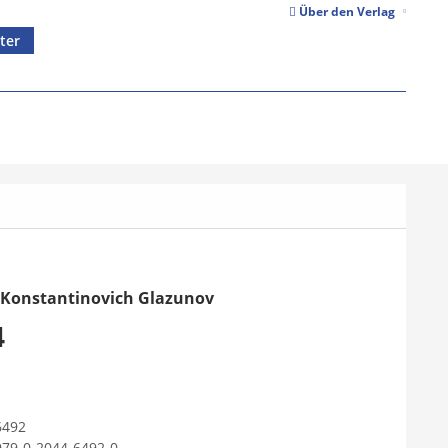
Über den Verlag
ter
 Konstantinovich Glazunov
4
6492
979-0-2044-6492-0