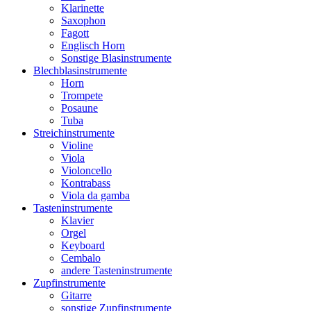
Klarinette
Saxophon
Fagott
Englisch Horn
Sonstige Blasinstrumente
Blechblasinstrumente
Horn
Trompete
Posaune
Tuba
Streichinstrumente
Violine
Viola
Violoncello
Kontrabass
Viola da gamba
Tasteninstrumente
Klavier
Orgel
Keyboard
Cembalo
andere Tasteninstrumente
Zupfinstrumente
Gitarre
sonstige Zupfinstrumente