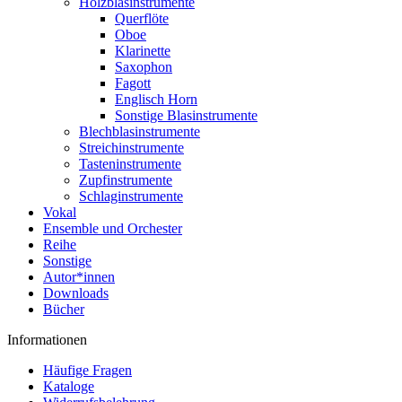
Holzblasinstrumente
Querflöte
Oboe
Klarinette
Saxophon
Fagott
Englisch Horn
Sonstige Blasinstrumente
Blechblasinstrumente
Streichinstrumente
Tasteninstrumente
Zupfinstrumente
Schlaginstrumente
Vokal
Ensemble und Orchester
Reihe
Sonstige
Autor*innen
Downloads
Bücher
Informationen
Häufige Fragen
Kataloge