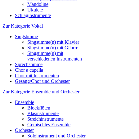
Mandoline
Ukulele
Schlaginstrumente
Zur Kategorie Vokal
Singstimme
Singstimme(n) mit Klavier
Singstimme(n) mit Gitarre
Singstimme(n) mit
verschiedenen Instrumenten
Sprechstimme
Chor a capella
Chor mit Instrumenten
Gesang/Chor und Orchester
Zur Kategorie Ensemble und Orchester
Ensemble
Blockflöten
Blasinstrumente
Streichinstrumente
Gemischtes Ensemble
Orchester
Soloinstrument und Orchester