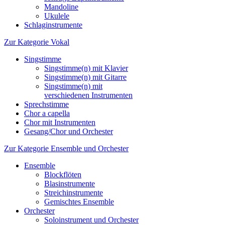
Mandoline
Ukulele
Schlaginstrumente
Zur Kategorie Vokal
Singstimme
Singstimme(n) mit Klavier
Singstimme(n) mit Gitarre
Singstimme(n) mit
verschiedenen Instrumenten
Sprechstimme
Chor a capella
Chor mit Instrumenten
Gesang/Chor und Orchester
Zur Kategorie Ensemble und Orchester
Ensemble
Blockflöten
Blasinstrumente
Streichinstrumente
Gemischtes Ensemble
Orchester
Soloinstrument und Orchester