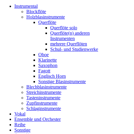
Instrumental
Blockflöte
Holzblasinstrumente
Querflöte
Querflöte solo
Querflöte(n) anderen
Instrumenten
mehrere Querflöten
Schul- und Studienwerke
Oboe
Klarinette
Saxophon
Fagott
Englisch Horn
Sonstige Blasinstrumente
Blechblasinstrumente
Streichinstrumente
Tasteninstrumente
Zupfinstrumente
Schlaginstrumente
Vokal
Ensemble und Orchester
Reihe
Sonstige