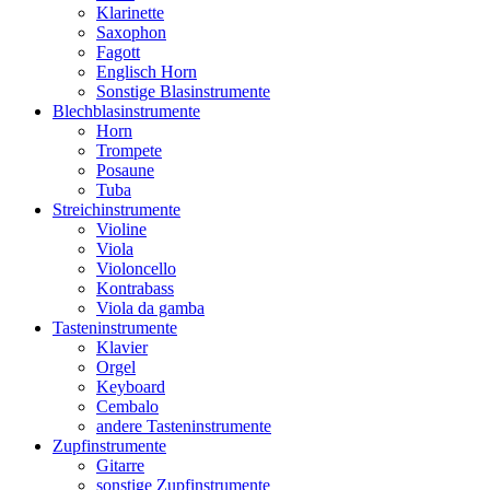
Klarinette
Saxophon
Fagott
Englisch Horn
Sonstige Blasinstrumente
Blechblasinstrumente
Horn
Trompete
Posaune
Tuba
Streichinstrumente
Violine
Viola
Violoncello
Kontrabass
Viola da gamba
Tasteninstrumente
Klavier
Orgel
Keyboard
Cembalo
andere Tasteninstrumente
Zupfinstrumente
Gitarre
sonstige Zupfinstrumente