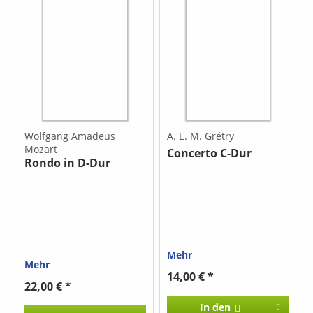
muss vor dem Unterricht
aus dem Violinkonzert
angeschaut, vor dem
op. 64 für Querflöte bzw.
Konzert geübt werden *
Altblockflöte
Es reicht größtenteils, (im
einzurichten, sodass es
Unterricht) die linke
dem Original in nichts
Hand zu spielen. Die
nachsteht und dennoch
Ausgabe ist auch als pdf-
auf die Ansprüche der
Datei erhältlich. Klicken
Flöte eingeht.
Sie auf das Drop-down-
Menü unter "Ausgabe
(bitte auswählen)"
Wolfgang Amadeus
A. E. M. Grétry
Mozart
Concerto C-Dur
Rondo in D-Dur
Mehr
Mehr
14,00 € *
22,00 € *
In den