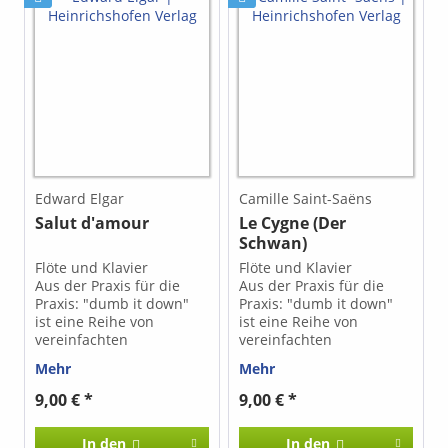
Edward Elgar
Camille Saint-Saëns
Salut d'amour
Le Cygne (Der
Schwan)
Flöte und Klavier
Flöte und Klavier
Aus der Praxis für die
Aus der Praxis für die
Praxis: "dumb it down"
Praxis: "dumb it down"
ist eine Reihe von
ist eine Reihe von
vereinfachten
vereinfachten
Klavierbegleitungen zu
Klavierbegleitungen von
Mehr
Mehr
Standardwerken
Philip Lehmann zu
verschiedener
Standardwerken
9,00 € *
9,00 € *
Instrumente, die auch
verschiedener
Klavierspielenden ohne
Instrumente, die auch
In den
In den
Studium die Möglichkeit
Klavierspielenden ohne