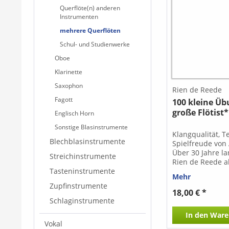
Querflöte(n) anderen
Instrumenten
mehrere Querflöten
Schul- und Studienwerke
Oboe
Klarinette
Saxophon
Rien de Reede
Fagott
100 kleine Üb
große Flötist
Englisch Horn
Sonstige Blasinstrumente
Klangqualität, T
Blechblasinstrumente
Spielfreude von
Über 30 Jahre l
Streichinstrumente
Rien de Reede al
Tasteninstrumente
Royal Concertg
Mehr
Orchestra und w
Zupfinstrumente
daneben u.a. als
18,00 € *
für Flöte und 
Schlaginstrumente
am Royal Conser
In den
Ware
Hague . Seine E
Vokal
Konzertpraxis u