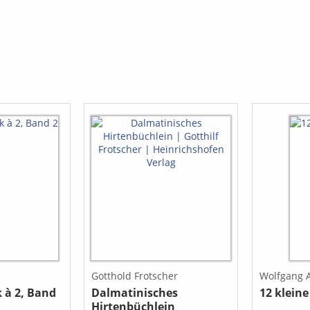
lsreich: Die
Übungen
echnik und
 spielerische
ird die
urch ein
eitheft mit 25
hlweise mit
vier nach
begleitet
 Ein
nleger mit
gen rundet
Gotthold Frotscher
Wolfgang 
 à 2, Band
Dalmatinisches
12 klein
Hirtenbüchlein