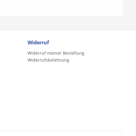
hoch, da komm' ich her 46.
Vom Himmel hoch, o Englein
kommt 47. Was soll das
bedeuten 48. We Wish You a
Merry Christmas 49. Wie soll
ich dich empfangen 50. Zu
Bethlehem geboren
Widerruf
Widerruf meiner Bestellung
Widerrufsbelehrung