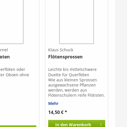
rnel
Klaus Schuck
aten
Flötensprossen
uerflöten oder
Leichte bis mittelschwere
oder Oboen ohne
Duette für Querflöten
Wie aus kleinen Sprossen
ausgewachsene Pflanzen
werden, werden aus
Flötenschülern reife Flötisten.
Die abwechslungsreichen
Mehr
Duette von Klaus Schuck sind
dafür der ideale Begleiter.
14,50 € *
Wie auf einer Leiter erklettert
der Spieler von Stück zu
In den
Warenkorb
Stück einen höheren