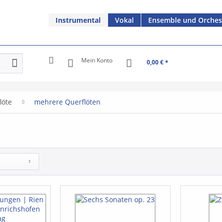
Instrumental
Vokal
Ensemble und Orches
Mein Konto
0,00 € *
löte
mehrere Querflöten