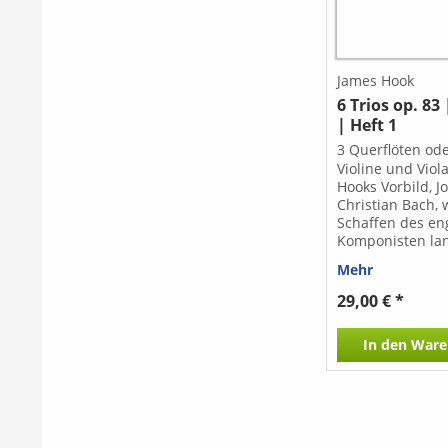
Pause -El ultimo
final Tango - De
-A night in Jeru
Nacht in Kerusa
Cafè -Ningun dia
James Hook
day without you 
6 Trios op. 83 |
ohne Dich
| Heft 1
3 Querflöten ode
Violine und Vio
Hooks Vorbild, 
Christian Bach, 
Schaffen des en
Komponisten lan
ihm teilt er die 
Mehr
melodische Beg
betontem Formg
29,00 € *
In den
Ware