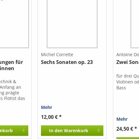
Michel Corrette
Antoine Do
ungen für
Sechs Sonaten op. 23
Zwei Son
*innen
für drei Q
echnik &
Violinen 
 Anfang an
Bass
ang prägte
s Flötist das
ebouw
Mehr
irkte
 Professor
12,00 € *
Mehr
Kammermusik
vatoire The
24,50 € *
nkorb
In den
Warenkorb
rfahrung aus
nd Unterricht