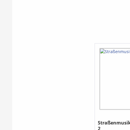
Besonders einfal
„Speed it up!“-
fördern Fingert
Tempogefühl auf
Weise. Ergänzt w
Notenausgabe d
praktisches Begl
Stücken, die wa
Gitarre oder Kla
Akkordsymbolen 
werden können.
hochwertiger Ei
täglichen Übun
das Set ab.
Straßenmusik
2