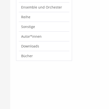
fließt in diese
Ensemble und Orchester
100 kurzen, sorg
ausgewählten Ü
die jungen Flöti
Reihe
ebenso fundiert
vielseitige Grun
Sonstige
täglichen Unterr
ob im Einzel- o
Autor*innen
Gruppenunterric
Themen, Melodi
Downloads
und pfiffige Ka
für Abwechslun
Motivation. Der
Bücher
bleibt dabei
anfängerfreundl
bis e³), das mus
Material deckt z
Dur- und Mollto
Zentrum stehen 
des erfolgreich
Flötenspiels: gu
Körperhaltung, 
Atmung, ausgeg
Klang in allen 
gezieltes Techni