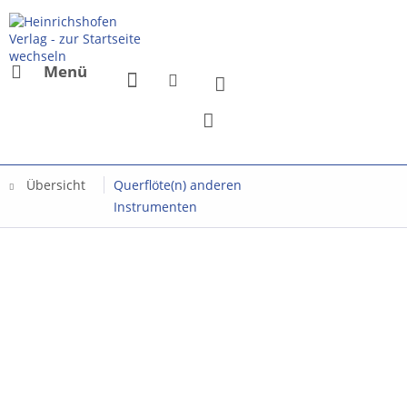
Menü
Übersicht
Querflöte(n) anderen
Instrumenten
Mit dem Aufru
Sie sich einv