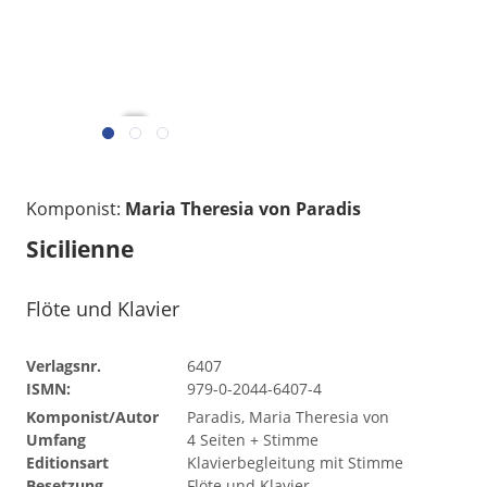
übermittelt w
gelesen
Komponist:
Maria Theresia von Paradis
Sicilienne
Flöte und Klavier
Verlagsnr.
6407
ISMN:
979-0-2044-6407-4
Komponist/Autor
Paradis, Maria Theresia von
Umfang
4 Seiten + Stimme
Editionsart
Klavierbegleitung mit Stimme
Besetzung
Flöte und Klavier