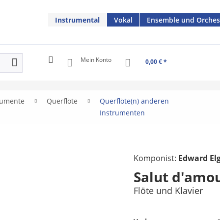
Instrumental
Vokal
Ensemble und Orches
Mein Konto
0,00 € *
rumente
Querflöte
Querflöte(n) anderen
Instrumenten
Komponist:
Edward El
Salut d'amo
Flöte und Klavier