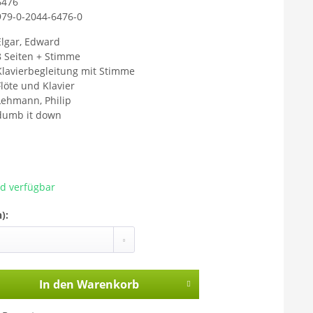
6476
979-0-2044-6476-0
Mit dem Aufr
Sie sich ein
Elgar, Edward
übermittelt 
8 Seiten + Stimme
Klavierbegleitung mit Stimme
gelesen habe
Flöte und Klavier
Lehmann, Philip
dumb it down
ad verfügbar
):
In den
Warenkorb