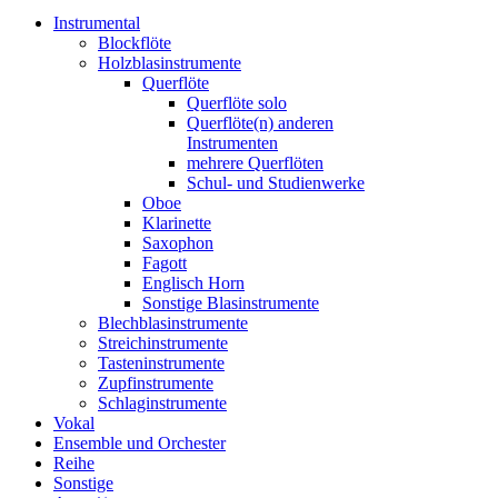
Instrumental
Blockflöte
Holzblasinstrumente
Querflöte
Querflöte solo
Querflöte(n) anderen
Instrumenten
mehrere Querflöten
Schul- und Studienwerke
Oboe
Klarinette
Saxophon
Fagott
Englisch Horn
Sonstige Blasinstrumente
Blechblasinstrumente
Streichinstrumente
Tasteninstrumente
Zupfinstrumente
Schlaginstrumente
Vokal
Ensemble und Orchester
Reihe
Sonstige