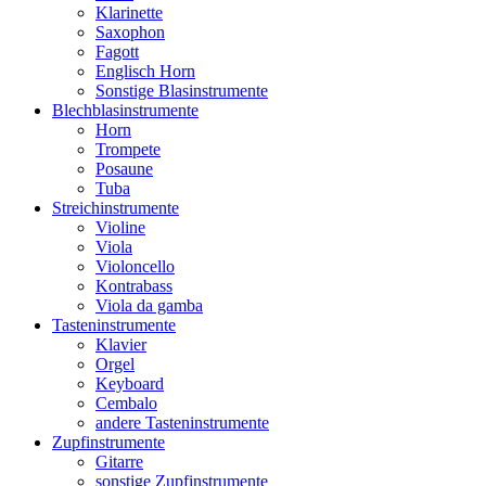
Klarinette
Saxophon
Fagott
Englisch Horn
Sonstige Blasinstrumente
Blechblasinstrumente
Horn
Trompete
Posaune
Tuba
Streichinstrumente
Violine
Viola
Violoncello
Kontrabass
Viola da gamba
Tasteninstrumente
Klavier
Orgel
Keyboard
Cembalo
andere Tasteninstrumente
Zupfinstrumente
Gitarre
sonstige Zupfinstrumente