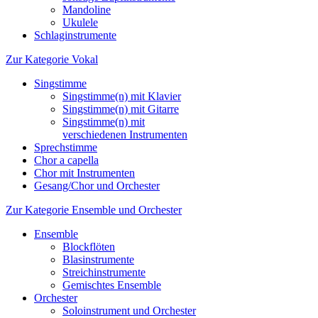
Mandoline
Ukulele
Schlaginstrumente
Zur Kategorie Vokal
Singstimme
Singstimme(n) mit Klavier
Singstimme(n) mit Gitarre
Singstimme(n) mit
verschiedenen Instrumenten
Sprechstimme
Chor a capella
Chor mit Instrumenten
Gesang/Chor und Orchester
Zur Kategorie Ensemble und Orchester
Ensemble
Blockflöten
Blasinstrumente
Streichinstrumente
Gemischtes Ensemble
Orchester
Soloinstrument und Orchester