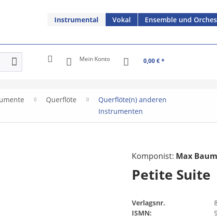
Instrumental
Vokal
Ensemble und Orches
Mein Konto
0,00 € *
rumente
Querflöte
Querflöte(n) anderen
Instrumenten
Komponist:
Max Bau
Petite Suite
Verlagsnr.
ISMN: