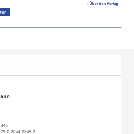
Über den Verlag
ter
mann
8845
979-0-2044-8845-2