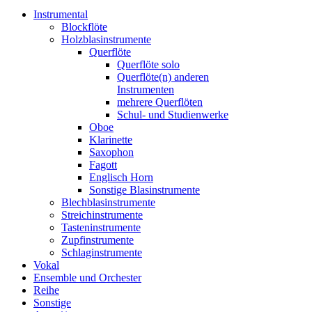
Instrumental
Blockflöte
Holzblasinstrumente
Querflöte
Querflöte solo
Querflöte(n) anderen
Instrumenten
mehrere Querflöten
Schul- und Studienwerke
Oboe
Klarinette
Saxophon
Fagott
Englisch Horn
Sonstige Blasinstrumente
Blechblasinstrumente
Streichinstrumente
Tasteninstrumente
Zupfinstrumente
Schlaginstrumente
Vokal
Ensemble und Orchester
Reihe
Sonstige