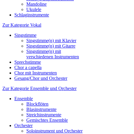
Mandoline
Ukulele
Schlaginstrumente
Zur Kategorie Vokal
Singstimme
Singstimme(n) mit Klavier
Singstimme(n) mit Gitarre
Singstimme(n) mit
verschiedenen Instrumenten
Sprechstimme
Chor a capella
Chor mit Instrumenten
Gesang/Chor und Orchester
Zur Kategorie Ensemble und Orchester
Ensemble
Blockflöten
Blasinstrumente
Streichinstrumente
Gemischtes Ensemble
Orchester
Soloinstrument und Orchester