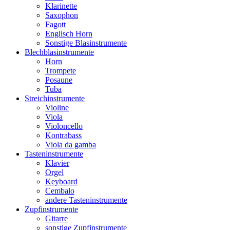
Klarinette
Saxophon
Fagott
Englisch Horn
Sonstige Blasinstrumente
Blechblasinstrumente
Horn
Trompete
Posaune
Tuba
Streichinstrumente
Violine
Viola
Violoncello
Kontrabass
Viola da gamba
Tasteninstrumente
Klavier
Orgel
Keyboard
Cembalo
andere Tasteninstrumente
Zupfinstrumente
Gitarre
sonstige Zupfinstrumente