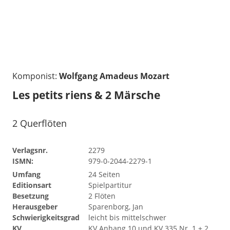
Komponist:
Wolfgang Amadeus Mozart
Les petits riens & 2 Märsche
2 Querflöten
Verlagsnr.
2279
ISMN:
979-0-2044-2279-1
Umfang
24 Seiten
Editionsart
Spielpartitur
Besetzung
2 Flöten
Herausgeber
Sparenborg, Jan
Schwierigkeitsgrad
leicht bis mittelschwer
KV
KV Anhang 10 und KV 335 Nr. 1 + 2