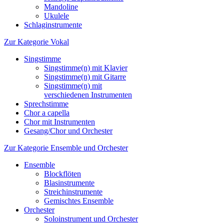
Mandoline
Ukulele
Schlaginstrumente
Zur Kategorie Vokal
Singstimme
Singstimme(n) mit Klavier
Singstimme(n) mit Gitarre
Singstimme(n) mit
verschiedenen Instrumenten
Sprechstimme
Chor a capella
Chor mit Instrumenten
Gesang/Chor und Orchester
Zur Kategorie Ensemble und Orchester
Ensemble
Blockflöten
Blasinstrumente
Streichinstrumente
Gemischtes Ensemble
Orchester
Soloinstrument und Orchester