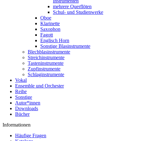
Instrumenten
mehrere Querflöten
Schul- und Studienwerke
Oboe
Klarinette
Saxophon
Fagott
Englisch Horn
Sonstige Blasinstrumente
Blechblasinstrumente
Streichinstrumente
Tasteninstrumente
Zupfinstrumente
Schlaginstrumente
Vokal
Ensemble und Orchester
Reihe
Sonstige
Autor*innen
Downloads
Bücher
Informationen
Häufige Fragen