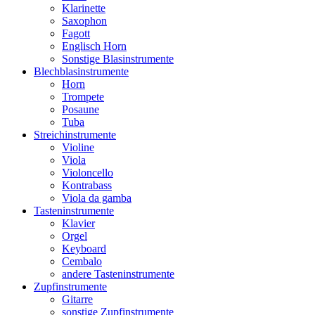
Klarinette
Saxophon
Fagott
Englisch Horn
Sonstige Blasinstrumente
Blechblasinstrumente
Horn
Trompete
Posaune
Tuba
Streichinstrumente
Violine
Viola
Violoncello
Kontrabass
Viola da gamba
Tasteninstrumente
Klavier
Orgel
Keyboard
Cembalo
andere Tasteninstrumente
Zupfinstrumente
Gitarre
sonstige Zupfinstrumente