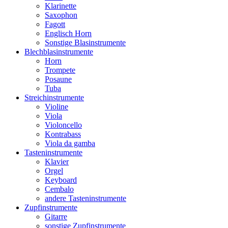
Klarinette
Saxophon
Fagott
Englisch Horn
Sonstige Blasinstrumente
Blechblasinstrumente
Horn
Trompete
Posaune
Tuba
Streichinstrumente
Violine
Viola
Violoncello
Kontrabass
Viola da gamba
Tasteninstrumente
Klavier
Orgel
Keyboard
Cembalo
andere Tasteninstrumente
Zupfinstrumente
Gitarre
sonstige Zupfinstrumente