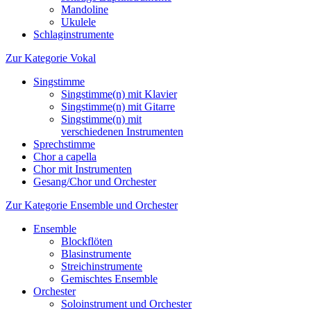
Mandoline
Ukulele
Schlaginstrumente
Zur Kategorie Vokal
Singstimme
Singstimme(n) mit Klavier
Singstimme(n) mit Gitarre
Singstimme(n) mit
verschiedenen Instrumenten
Sprechstimme
Chor a capella
Chor mit Instrumenten
Gesang/Chor und Orchester
Zur Kategorie Ensemble und Orchester
Ensemble
Blockflöten
Blasinstrumente
Streichinstrumente
Gemischtes Ensemble
Orchester
Soloinstrument und Orchester