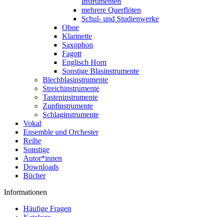
Instrumenten
mehrere Querflöten
Schul- und Studienwerke
Oboe
Klarinette
Saxophon
Fagott
Englisch Horn
Sonstige Blasinstrumente
Blechblasinstrumente
Streichinstrumente
Tasteninstrumente
Zupfinstrumente
Schlaginstrumente
Vokal
Ensemble und Orchester
Reihe
Sonstige
Autor*innen
Downloads
Bücher
Informationen
Häufige Fragen