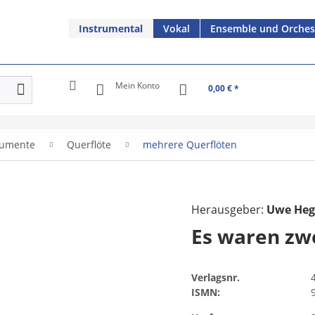
Instrumental
Vokal
Ensemble und Orches
Mein Konto
0,00 € *
rumente
Querflöte
mehrere Querflöten
Herausgeber:
Uwe Heg
Es waren zw
Verlagsnr.
ISMN: