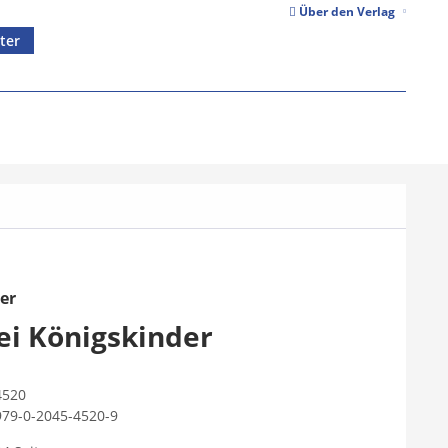
Über den Verlag
ter
er
ei Königskinder
4520
979-0-2045-4520-9