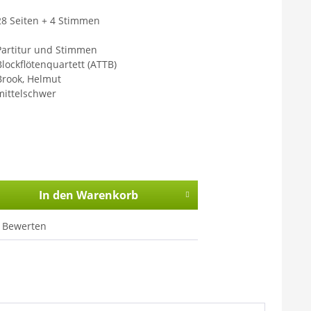
28 Seiten + 4 Stimmen
1
Partitur und Stimmen
Blockflötenquartett (ATTB)
Brook, Helmut
mittelschwer
In den
Warenkorb
Bewerten