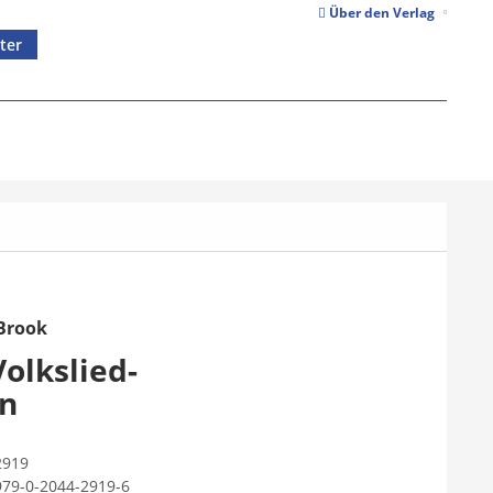
Über den Verlag
ter
Brook
olkslied-
en
2919
979-0-2044-2919-6