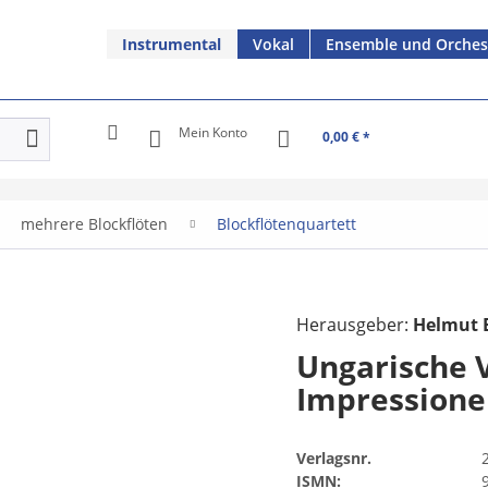
Instrumental
Vokal
Ensemble und Orches
Mein Konto
0,00 € *
mehrere Blockflöten
Blockflötenquartett
Herausgeber:
Helmut 
Ungarische V
Impression
Verlagsnr.
ISMN: