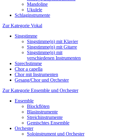
Mandoline
Ukulele
Schlaginstrumente
Zur Kategorie Vokal
Singstimme
Singstimme(n) mit Klavier
Singstimme(n) mit Gitarre
Singstimme(n) mit
verschiedenen Instrumenten
Sprechstimme
Chor a capella
Chor mit Instrumenten
Gesang/Chor und Orchester
Zur Kategorie Ensemble und Orchester
Ensemble
Blockflöten
Blasinstrumente
Streichinstrumente
Gemischtes Ensemble
Orchester
Soloinstrument und Orchester