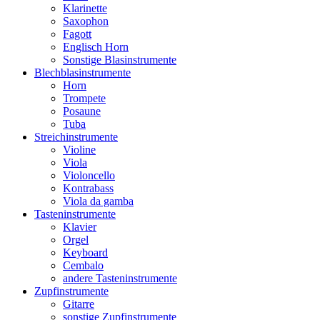
Klarinette
Saxophon
Fagott
Englisch Horn
Sonstige Blasinstrumente
Blechblasinstrumente
Horn
Trompete
Posaune
Tuba
Streichinstrumente
Violine
Viola
Violoncello
Kontrabass
Viola da gamba
Tasteninstrumente
Klavier
Orgel
Keyboard
Cembalo
andere Tasteninstrumente
Zupfinstrumente
Gitarre
sonstige Zupfinstrumente