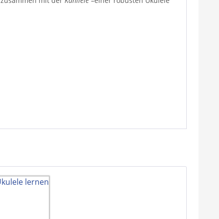
zusammen mit der
Kanilele
–
einer robusten Ukulele