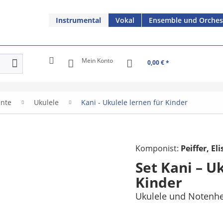
Instrumental
Vokal
Ensemble und Orches
Mein Konto
0,00 € *
ente
Ukulele
Kani - Ukulele lernen für Kinder
Komponist:
Peiffer, E
Set Kani – U
Kinder
Ukulele und Notenhe