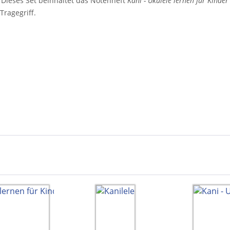
. Dieses Set beinhaltet das Notenheft
Kani - Ukulele lernen für Kinder
Tragegriff.