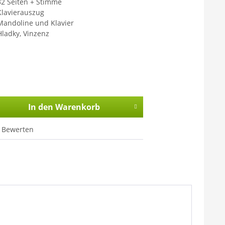
32 Seiten + Stimme
Klavierauszug
Mandoline und Klavier
Hladky, Vinzenz
In den
Warenkorb
Bewerten