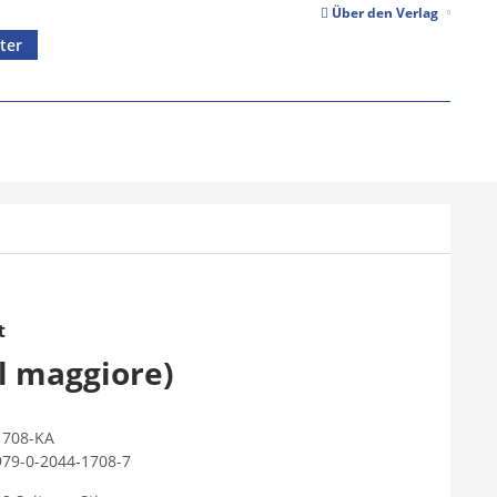
Über den Verlag
ter
t
l maggiore)
1708-KA
979-0-2044-1708-7