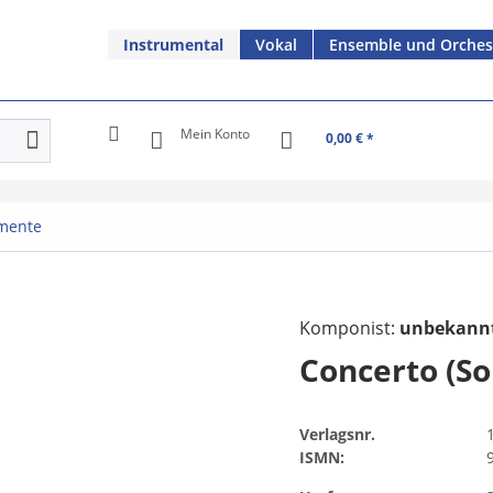
Instrumental
Vokal
Ensemble und Orches
Mein Konto
0,00 € *
umente
Komponist:
unbekann
Concerto (So
Verlagsnr.
ISMN: