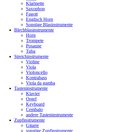
Klarinette
Saxophon
Fagott
Englisch Horn
Sonstige Blasinstrumente
Blechblasinstrumente
Horn
Trompete
Posaune
Tuba
Streichinstrumente
Violine
Viola
Violoncello
Kontrabass
Viola da gamba
Tasteninstrumente
Klavier
Orgel
Keyboard
Cembalo
andere Tasteninstrumente
Zupfinstrumente
Gitarre
sonstige Zupfinstrumente