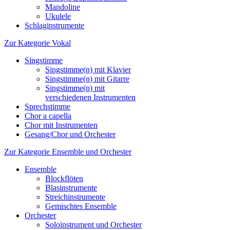
Mandoline
Ukulele
Schlaginstrumente
Zur Kategorie Vokal
Singstimme
Singstimme(n) mit Klavier
Singstimme(n) mit Gitarre
Singstimme(n) mit
verschiedenen Instrumenten
Sprechstimme
Chor a capella
Chor mit Instrumenten
Gesang/Chor und Orchester
Zur Kategorie Ensemble und Orchester
Ensemble
Blockflöten
Blasinstrumente
Streichinstrumente
Gemischtes Ensemble
Orchester
Soloinstrument und Orchester