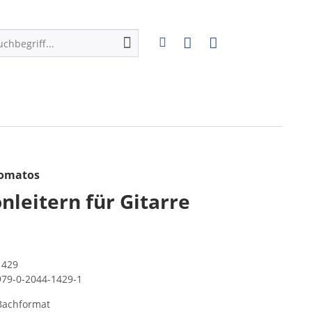
homatos
nleitern für Gitarre
1429
979-0-2044-1429-1
Bachformat