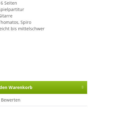
16 Seiten
Spielpartitur
Gitarre
Thomatos, Spiro
leicht bis mittelschwer
 den
Warenkorb
Bewerten