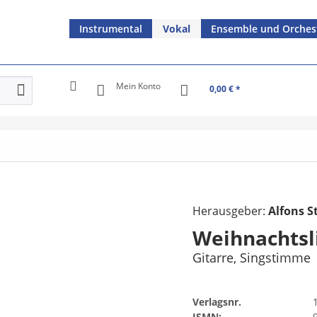
Instrumental
Vokal
Ensemble und Orches
Mein Konto
0,00 € *
Herausgeber:
Alfons S
Weihnachtsl
Gitarre, Singstimme
Verlagsnr.
ISMN: