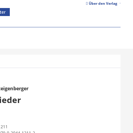
Über den Verlag
ter
teigenberger
ieder
1211
979-0-2044-1211-2