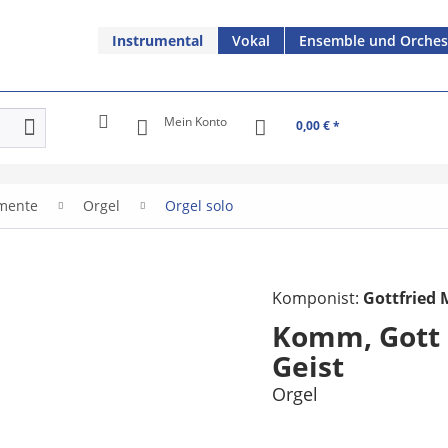
Instrumental
Vokal
Ensemble und Orches
Mein Konto
0,00 € *
umente
Orgel
Orgel solo
Komponist:
Gottfried 
Komm, Gott S
Geist
Orgel