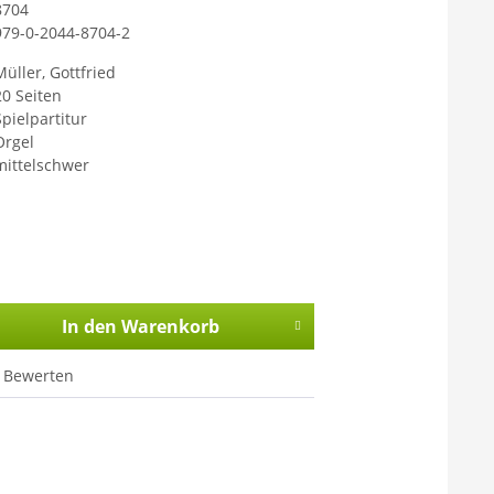
8704
979-0-2044-8704-2
Müller, Gottfried
20 Seiten
Spielpartitur
Orgel
mittelschwer
In den
Warenkorb
Bewerten