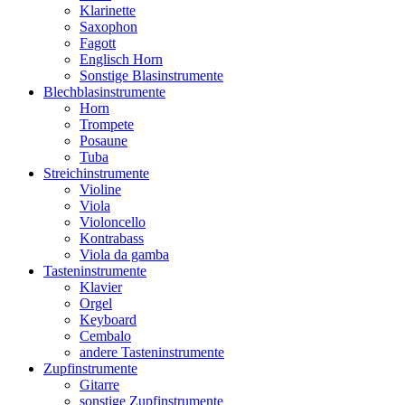
Klarinette
Saxophon
Fagott
Englisch Horn
Sonstige Blasinstrumente
Blechblasinstrumente
Horn
Trompete
Posaune
Tuba
Streichinstrumente
Violine
Viola
Violoncello
Kontrabass
Viola da gamba
Tasteninstrumente
Klavier
Orgel
Keyboard
Cembalo
andere Tasteninstrumente
Zupfinstrumente
Gitarre
sonstige Zupfinstrumente