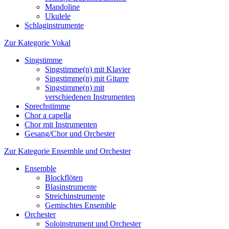
Mandoline
Ukulele
Schlaginstrumente
Zur Kategorie Vokal
Singstimme
Singstimme(n) mit Klavier
Singstimme(n) mit Gitarre
Singstimme(n) mit
verschiedenen Instrumenten
Sprechstimme
Chor a capella
Chor mit Instrumenten
Gesang/Chor und Orchester
Zur Kategorie Ensemble und Orchester
Ensemble
Blockflöten
Blasinstrumente
Streichinstrumente
Gemischtes Ensemble
Orchester
Soloinstrument und Orchester