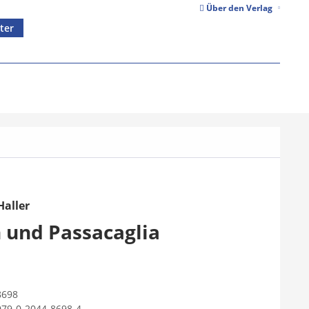
Über den Verlag
ter
aller
 und Passacaglia
8698
979-0-2044-8698-4