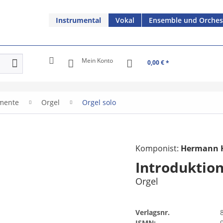
Instrumental
Vokal
Ensemble und Orches
Mein Konto
0,00 € *
umente
Orgel
Orgel solo
Komponist:
Hermann H
Introduktion
Orgel
Verlagsnr.
ISMN: