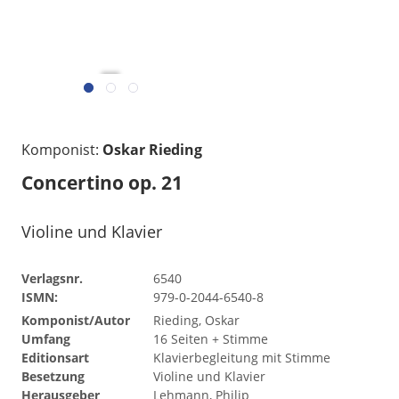
gelesen
Komponist:
Oskar Rieding
Concertino op. 21
Violine und Klavier
Verlagsnr.
6540
ISMN:
979-0-2044-6540-8
Komponist/Autor
Rieding, Oskar
Umfang
16 Seiten + Stimme
Editionsart
Klavierbegleitung mit Stimme
Besetzung
Violine und Klavier
Herausgeber
Lehmann, Philip