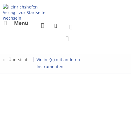
Menü
Übersicht
Violine(n) mit anderen
Instrumenten
Mit dem Aufru
Sie sich einv