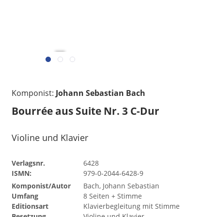
übermittelt w
gelesen
Komponist:
Johann Sebastian Bach
Bourrée aus Suite Nr. 3 C-Dur
Violine und Klavier
Verlagsnr.
6428
ISMN:
979-0-2044-6428-9
Komponist/Autor
Bach, Johann Sebastian
Umfang
8 Seiten + Stimme
Editionsart
Klavierbegleitung mit Stimme
Besetzung
Violine und Klavier