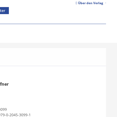
Über den Verlag
ter
fner
3099
979-0-2045-3099-1