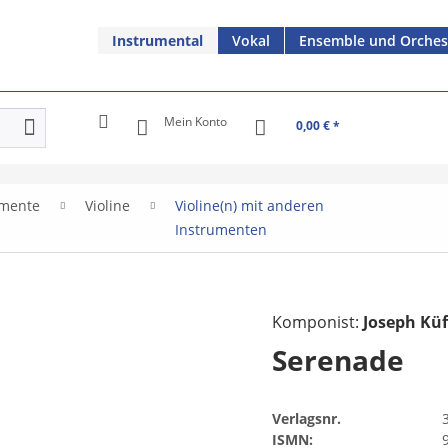
Instrumental
Vokal
Ensemble und Orches
Mein Konto
0,00 € *
umente
Violine
Violine(n) mit anderen
Instrumenten
Komponist:
Joseph Küf
Serenade
Verlagsnr.
ISMN: