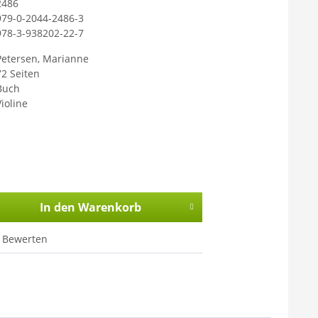
2486
979-0-2044-2486-3
978-3-938202-22-7
Petersen, Marianne
72 Seiten
Buch
Violine
In den
Warenkorb
Bewerten