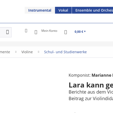
Instrumental
Vokal
Ensemble und Orches
Mein Konto
0,00 € *
umente
Violine
Schul- und Studienwerke
Komponist:
Marianne 
Lara kann g
Berichte aus dem Vio
Beitrag zur Violindid