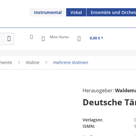
Instrumental
Vokal
Ensemble und Orches
Mein Konto
0,00 € *
umente
Violine
mehrere Violinen
Herausgeber:
Waldema
Deutsche Tä
Verlagsnr.
ISMN: