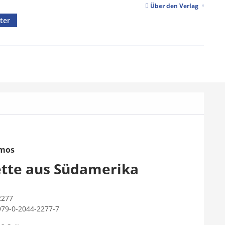
Über den Verlag
ter
emos
ette aus Südamerika
2277
979-0-2044-2277-7