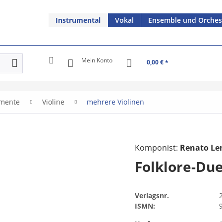
Instrumental
Vokal
Ensemble und Orches
Mein Konto
0,00 € *
umente
Violine
mehrere Violinen
Komponist:
Renato L
Folklore-Du
Verlagsnr.
ISMN: