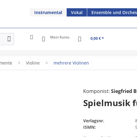
Instrumental
Vokal
Ensemble und Orches
Mein Konto
0,00 € *
umente
Violine
mehrere Violinen
Komponist:
Siegfried B
Spielmusik f
Verlagsnr.
ISMN: