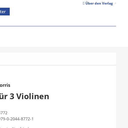
Über den Verlag
ter
orris
ür 3 Violinen
8772
979-0-2044-8772-1