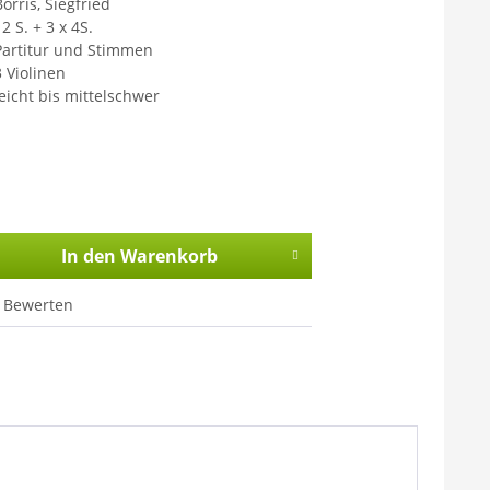
orris, Siegfried
2 S. + 3 x 4S.
Partitur und Stimmen
3 Violinen
leicht bis mittelschwer
In den
Warenkorb
Bewerten