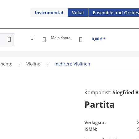
Instrumental
Vokal
Ensemble und Orches
Mein Konto
0,00 € *
umente
Violine
mehrere Violinen
Komponist:
Siegfried B
Partita
Verlagsnr.
ISMN: