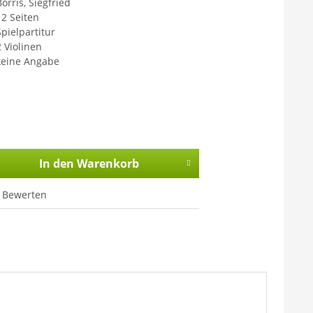
orris, Siegfried
12 Seiten
Spielpartitur
2 Violinen
keine Angabe
In den
Warenkorb
Bewerten