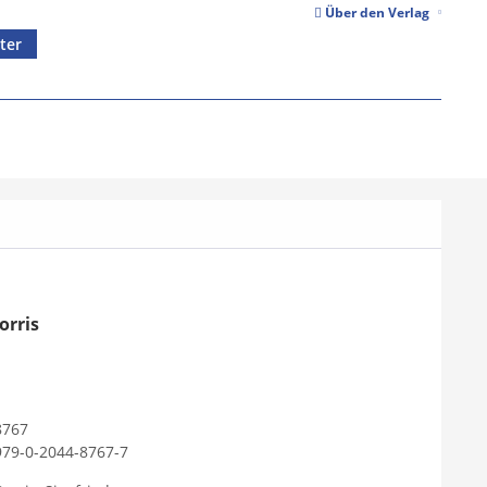
Über den Verlag
ter
orris
8767
979-0-2044-8767-7