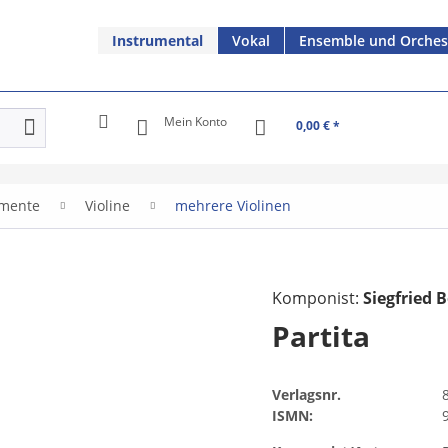
Instrumental
Vokal
Ensemble und Orches
Mein Konto
0,00 € *
umente
Violine
mehrere Violinen
Komponist:
Siegfried B
Partita
Verlagsnr.
ISMN: